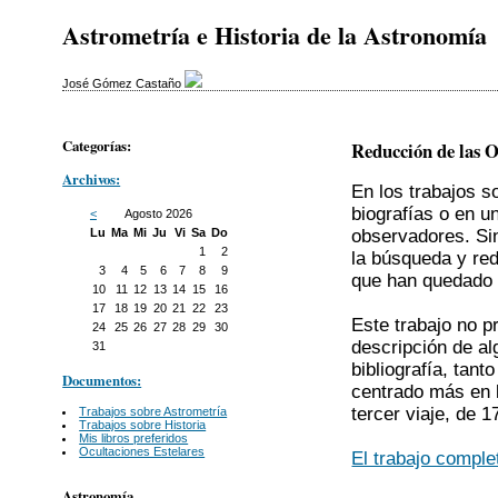
Astrometría e Historia de la Astronomía
José Gómez Castaño
Categorías:
Reducción de las O
Archivos:
En los trabajos s
biografías o en u
<
Agosto 2026
observadores. Si
Lu
Ma
Mi
Ju
Vi
Sa
Do
1
2
la búsqueda y red
3
4
5
6
7
8
9
que han quedado e
10
11
12
13
14
15
16
17
18
19
20
21
22
23
Este trabajo no p
24
25
26
27
28
29
30
descripción de a
31
bibliografía, tan
Documentos:
centrado más en 
tercer viaje, de 
Trabajos sobre Astrometría
Trabajos sobre Historia
Mis libros preferidos
Ocultaciones Estelares
El trabajo comple
Astronomía