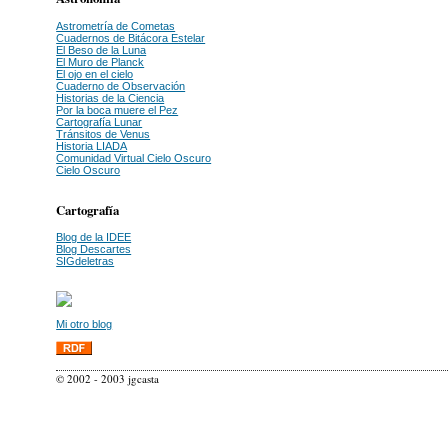
Astrometría de Cometas
Cuadernos de Bitácora Estelar
El Beso de la Luna
El Muro de Planck
El ojo en el cielo
Cuaderno de Observación
Historias de la Ciencia
Por la boca muere el Pez
Cartografía Lunar
Tránsitos de Venus
Historia LIADA
Comunidad Virtual Cielo Oscuro
Cielo Oscuro
Cartografía
Blog de la IDEE
Blog Descartes
SIGdeletras
Mi otro blog
© 2002 - 2003 jgcasta